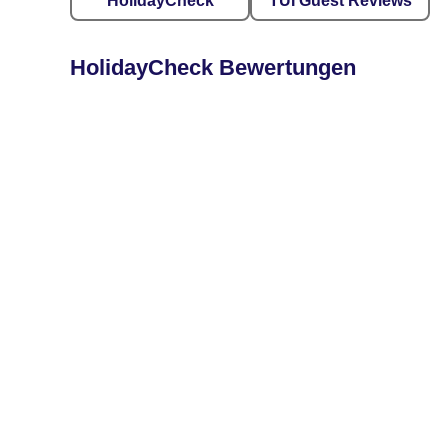
HolidayCheck
TUI Guest Reviews
HolidayCheck Bewertungen