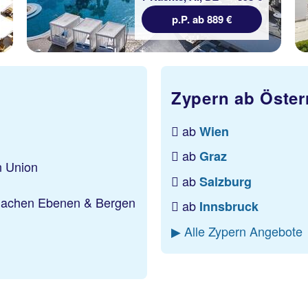
p.P. ab 889 €
Zypern ab Öster
ab
Wien
ab
Graz
n Union
ab
Salzburg
flachen Ebenen & Bergen
ab
Innsbruck
▶ Alle Zypern Angebote