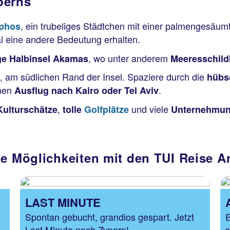
perns
, ein trubeliges Städtchen mit einer palmengesäu
phos
 eine andere Bedeutung erhalten.
, wo unter anderem
ge Halbinsel Akamas
Meeresschild
, am südlichen Rand der Insel. Spaziere durch die
hübs
inen
.
Ausflug nach Kairo oder Tel Aviv
,
und viele
Kulturschätze
tolle
Golfplätze
Unternehmun
ge Möglichkeiten mit den TUI Reise 
LAST MINUTE
Spontan gebucht, grandios gespart. Jetzt
E
Last Minute nach Zypern!
s