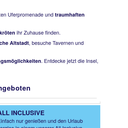
mten Uferpromenade und
traumhaften
ihr Zuhause finden.
kröten
, besuche Tavernen und
che Altstadt
. Entdecke jetzt die Insel,
gsmöglichkeiten
Angeboten
ALL INCLUSIVE
infach nur genießen und den Urlaub
orglos in einem unserer All Inclusive