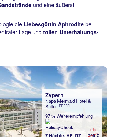
und eine äußerst
Sandstrände
ologie die
bei
Liebesgöttin Aphrodite
entraler Lage und
tollen Unterhaltungs-
Zypern
Napa Mermaid Hotel &
Suites
97 % Weiterempfehlung
statt
7 Nächte, HP, DZ
705 €