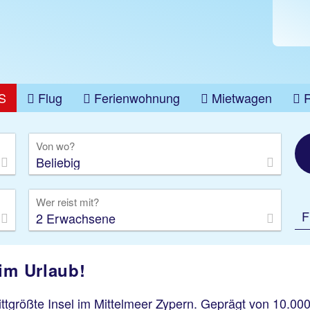
S
Flug
Ferienwohnung
Mietwagen
üge
Gruppenreise
Camper
Privattransfer
Von wo?
Beliebig
Wer reist mit?
F
2 Erwachsene
im Urlaub!
rittgrößte Insel im Mittelmeer Zypern. Geprägt von 10.00