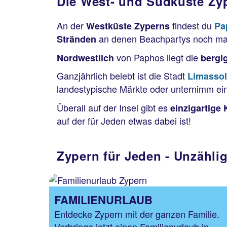
Die West- und Südküste Zy
An der
findest du
Westküste Zyperns
Pa
an denen Beachpartys noch mal
Stränden
von Paphos liegt die
Nordwestlich
bergi
Ganzjährlich belebt ist die Stadt
Limassol
landestypische Märkte oder unternimm e
Überall auf der Insel gibt es
einzigartige 
auf der für Jeden etwas dabei ist!
Zypern für Jeden - Unzähli
FAMILIENURLAUB
Entdecke Zypern mit der ganzen Familie.
Verbringe jetzt einen Familienurlaub in