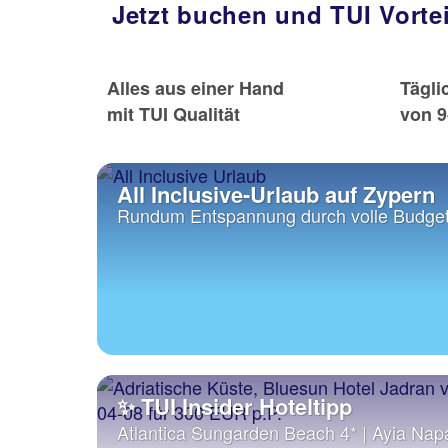
Jetzt buchen und TUI Vorte
Alles aus einer Hand
Tägli
mit TUI Qualität
von 9
All Inclusive-Urlaub auf Zypern
Rundum Entspannung durch volle Budget
✨ TUI Insider Hoteltipp
Atlantica Sungarden Beach 4* | Ayia Nap