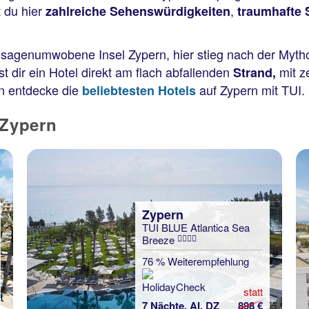
t du hier
,
zahlreiche Sehenswürdigkeiten
traumhafte 
sagenumwobene Insel Zypern, hier stieg nach der Myth
ir ein Hotel direkt am flach abfallenden
mit z
Strand,
 entdecke die
auf Zypern mit TUI.
beliebtesten Hotels
 Zypern
Zypern
TUI BLUE Atlantica Sea
Breeze
76 % Weiterempfehlung
statt
7 Nächte, AI, DZ
898 €