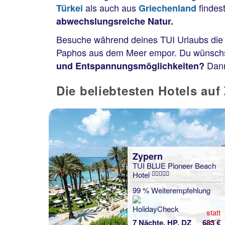
als auch aus
findes
Türkei
Griechenland
abwechslungsreiche Natur.
Besuche während deines TUI Urlaubs die 
Paphos aus dem Meer empor. Du wünschst d
Dann
und Entspannungsmöglichkeiten?
Die beliebtesten Hotels auf
Zypern
TUI BLUE Pioneer Beach
Hotel
99 % Weiterempfehlung
statt
7 Nächte, HP, DZ
683 €