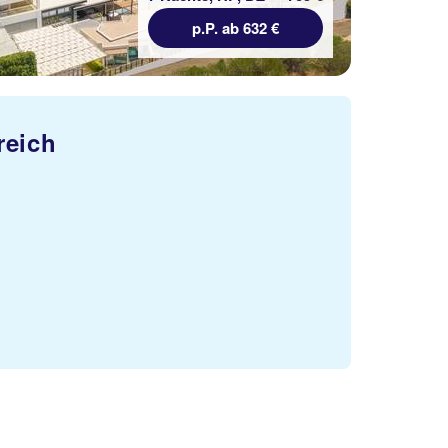
p.P. ab 632 €
reich