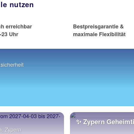
ile nutzen
ch erreichbar
Bestpreisgarantie &
-23 Uhr
maximale Flexibilität
sicherheit
✨ Zypern Geheimt
a, Zypern