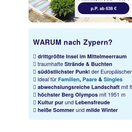
p.P. ab 638 €
WARUM nach Zypern?
drittgrößte Insel im Mittelmeerraum
traumhafte
Strände & Buchten
t der Europäische
südöstlichster Punk
ideal für
Familien
,
Paare
&
Singles
mit 
abwechslungsreiche Landschaft
mit 1951 m
höchster Berg Olympos
und
Kultur pur
Lebensfreude
und
heiße Sommer
milde Winter