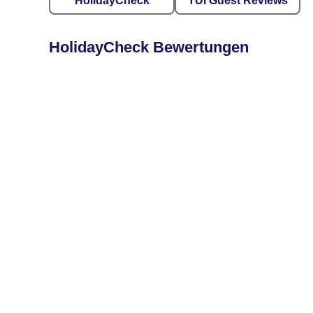
HolidayCheck
TUI Guest Reviews
HolidayCheck Bewertungen