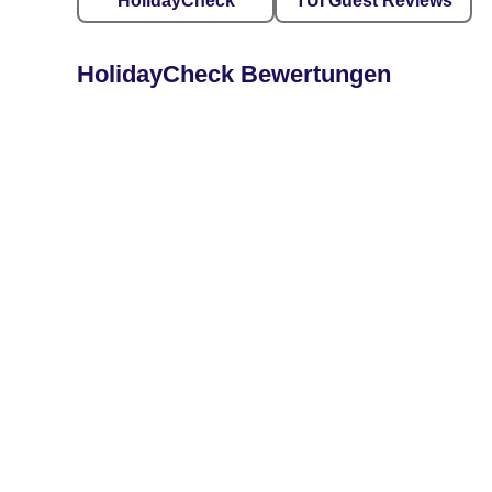
HolidayCheck
TUI Guest Reviews
HolidayCheck Bewertungen