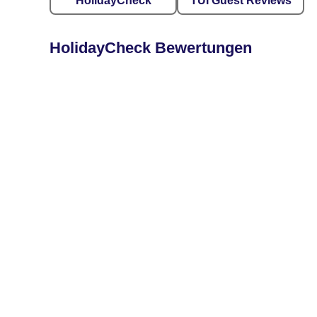
HolidayCheck
TUI Guest Reviews
HolidayCheck Bewertungen