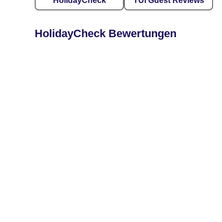
HolidayCheck
TUI Guest Reviews
HolidayCheck Bewertungen