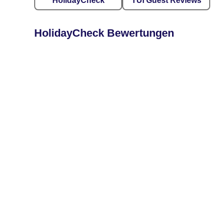
HolidayCheck
TUI Guest Reviews
HolidayCheck Bewertungen