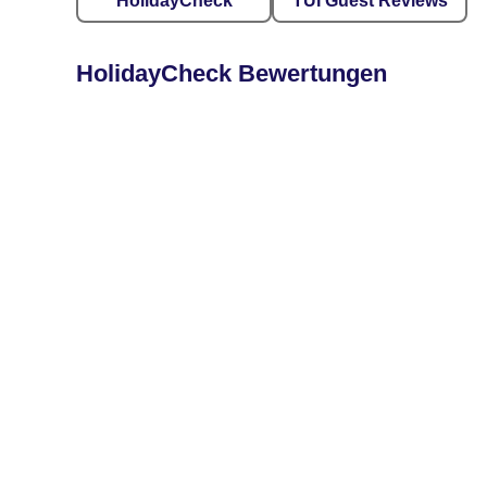
HolidayCheck
TUI Guest Reviews
HolidayCheck Bewertungen