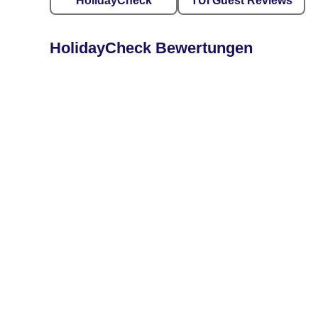
HolidayCheck
TUI Guest Reviews
HolidayCheck Bewertungen