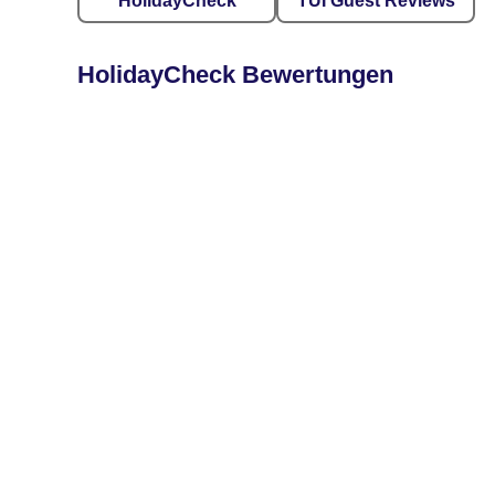
HolidayCheck
TUI Guest Reviews
HolidayCheck Bewertungen