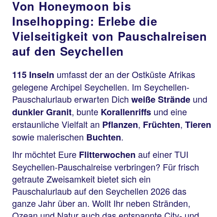
Von Honeymoon bis
Inselhopping: Erlebe die
Vielseitigkeit von Pauschalreisen
auf den Seychellen
umfasst der an der Ostküste Afrikas
115 Inseln
gelegene Archipel Seychellen. Im Seychellen-
Pauschalurlaub erwarten Dich
und
weiße Strände
, bunte
und eine
dunkler Granit
Korallenriffs
erstaunliche Vielfalt an
,
,
Pflanzen
Früchten
Tieren
sowie malerischen
.
Buchten
Ihr möchtet Eure
auf einer TUI
Flitterwochen
Seychellen-Pauschalreise verbringen? Für frisch
getraute Zweisamkeit bietet sich ein
Pauschalurlaub auf den Seychellen 2026 das
ganze Jahr über an. Wollt Ihr neben Stränden,
Ozean und Natur auch das entspannte City- und