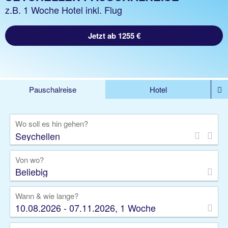
z.B. 1 Woche Hotel inkl. Flug
Jetzt ab 1255 €
Pauschalreise
Hotel
%DEALS
Flug
Ferienwohnung
Mietwagen
Wo soll es hin gehen?
Rundreise
Kreuzfahrt
Ausflüge
Gruppenreise
Camper
Privattransfer
Von wo?
Beliebig
Wann & wie lange?
10.08.2026 - 07.11.2026, 1 Woche