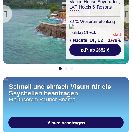
Mango House Seychelles,
LXR Hotels & Resorts
Previous
82 % Weiterempfehlung
statt
7 Nächte, ÜF, DZ
3778 €
p.P. ab 2652 €
Schnell und einfach Visum für die
Seychellen beantragen
Mit unserem Partner Sherpa
Visum beantragen