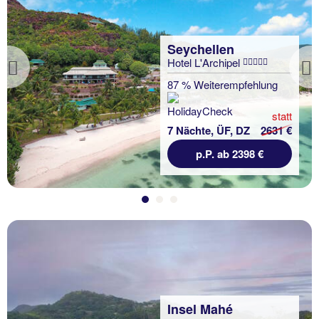
Seychellen
Hotel L'Archipel
Previous
87 % Weiterempfehlung
statt
7 Nächte, ÜF, DZ
2631 €
p.P. ab 2398 €
Insel Mahé