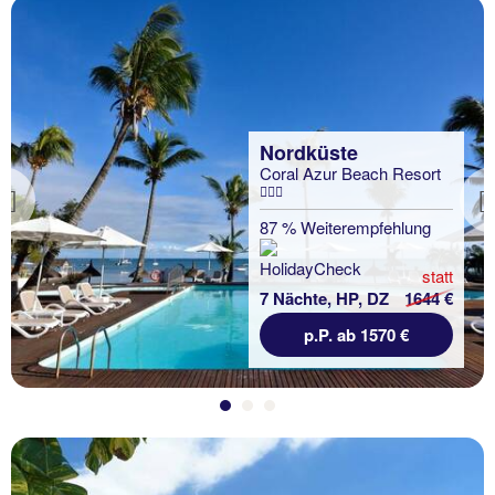
Nordküste
Coral Azur Beach Resort
Previous
87 % Weiterempfehlung
statt
7 Nächte, HP, DZ
1644 €
p.P. ab 1570 €