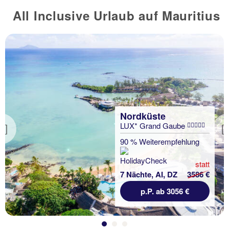
All Inclusive Urlaub auf Mauritius
Nordküste
LUX* Grand Gaube
Previous
90 % Weiterempfehlung
statt
7 Nächte, AI, DZ
3586 €
p.P. ab 3056 €