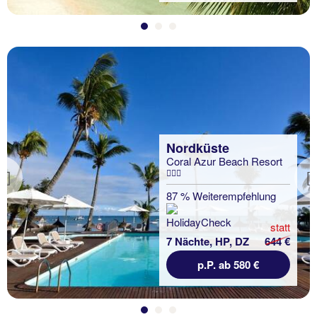
Nordküste
Coral Azur Beach Resort
Previous
87 % Weiterempfehlung
statt
7 Nächte, HP, DZ
644 €
p.P. ab 580 €