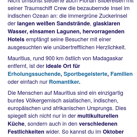
Nicht umsonst steuerte auch Florian Silbereisen mit
seiner Traumschiff Crew die bezaubernde Insel im
indischen Ozean an: die immergrüne Zuckerinsel
der
,
langen weißen Sandstrände
glasklaren
Wasser, einsamen Lagunen, hervorragenden
empfängt seine Besucher mit einer
Hotels
ausgesuchten wie unübertrefflichen Herzlichkeit.
Mauritius, rund 900 km östlich von Madagaskar
entfernt, ist der
ideale Ort für
Erholungssuchende
,
Sportbegeisterte
,
Familien
oder einfach nur
Romantiker
.
Die Menschen auf Mauritius sind ein einzigartig
buntes Völkergemisch asiatischen, indischen,
europäischen und afrikanischen Ursprungs. Dies
spiegelt sich nicht nur in der
multikulturellen
, sondern auch in den
Küche
verschiedenen
wider. So kannst du im
Festlichkeiten
Oktober