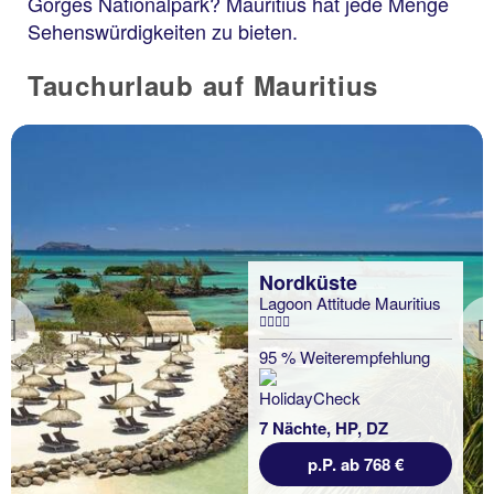
Gorges Nationalpark? Mauritius hat jede Menge
Sehenswürdigkeiten zu bieten.
Tauchurlaub auf Mauritius
Nordküste
Lagoon Attitude Mauritius
Previous
95 % Weiterempfehlung
7 Nächte, HP, DZ
p.P. ab 768 €