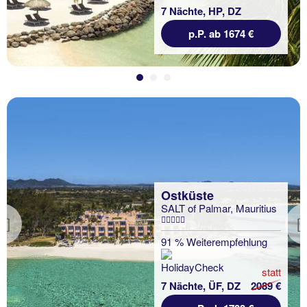
7 Nächte, HP, DZ
p.P. ab 1674 €
Ostküste
SALT of Palmar, Mauritius
Previous
91 % Weiterempfehlung
statt
7 Nächte, ÜF, DZ
2089 €