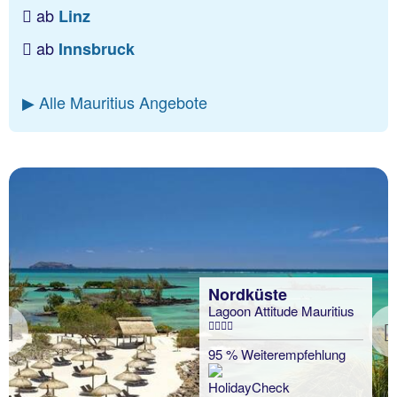
ab
Linz
ab
Innsbruck
▶ Alle Mauritius Angebote
Nordküste
Lagoon Attitude Mauritius
Previous
95 % Weiterempfehlung