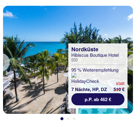
Nordküste
Hibiscus Boutique Hotel
Previous
95 % Weiterempfehlung
statt
7 Nächte, HP, DZ
510 €
p.P. ab 462 €