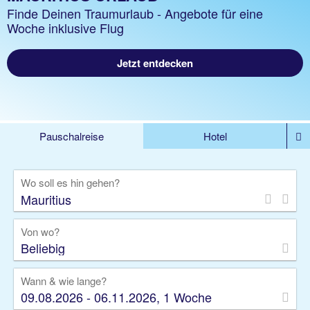
Finde Deinen Traumurlaub - Angebote für eine
Woche inklusive Flug
Jetzt entdecken
Pauschalreise
Hotel
%DEALS
Flug
Ferienwohnung
Mietwagen
Wo soll es hin gehen?
Rundreise
Kreuzfahrt
Ausflüge
Gruppenreise
Camper
Privattransfer
Von wo?
Beliebig
Wann & wie lange?
09.08.2026 - 06.11.2026, 1 Woche