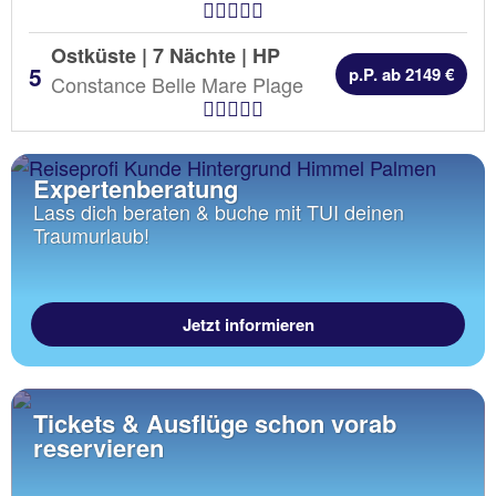
Hotel Kategorien
Ostküste | 7 Nächte |
HP
p.P. ab 2149 €
Constance Belle Mare Plage
Hotel Kategorien
Expertenberatung
Lass dich beraten & buche mit TUI deinen
Traumurlaub!
Jetzt informieren
Tickets & Ausflüge schon vorab
reservieren