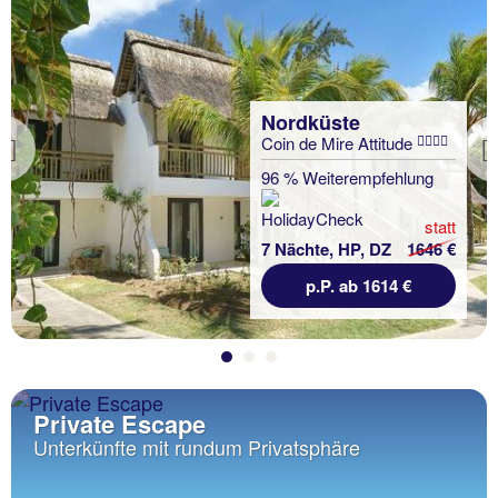
Nordküste
Coin de Mire Attitude
Previous
96 % Weiterempfehlung
statt
7 Nächte, HP, DZ
1646 €
p.P. ab 1614 €
Private Escape
Unterkünfte mit rundum Privatsphäre