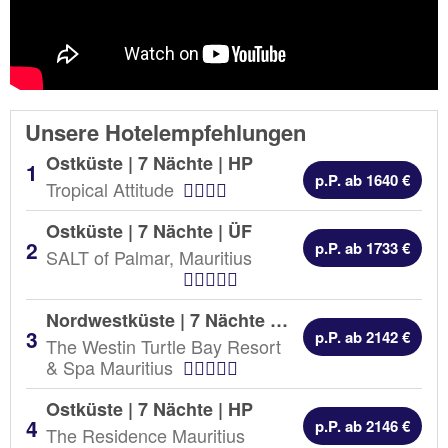
Unsere Hotelempfehlungen
Ostküste | 7 Nächte |
HP
p.P. ab 1640 €
Hotel Kategorien
Tropical Attitude
Ostküste | 7 Nächte |
ÜF
p.P. ab 1733 €
SALT of Palmar, Mauritius
Hotel Kategorien
Nordwestküste | 7 Nächte |
HP
p.P. ab 2142 €
The Westin Turtle Bay Resort
Hotel Kategorien
& Spa Mauritius
Ostküste | 7 Nächte |
HP
p.P. ab 2146 €
The Residence Mauritius