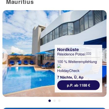
Mauritius
Nordküste
Résidence Potosi
Previous
100 % Weiterempfehlung
7 Nächte, Ü, Ap
p.P. ab 1188 €