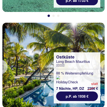
p.P. ab 1733 €
Ostküste
Long Beach Mauritius
Previous
88 % Weiterempfehlung
statt
7 Nächte, HP, DZ
2286 €
p.P. ab 1938 €