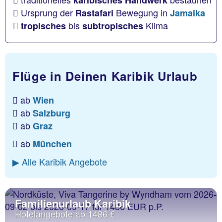
karibisches Handwerk
Ursprung der
Bewegung in
Rastafari
Jamaika
bis
Klima
tropisches
subtropisches
Flüge in Deinen Karibik Urlaub
ab
Wien
ab
Salzburg
ab
Graz
ab
München
▶ Alle Karibik Angebote
Familienurlaub Karibik
Hotelangebote ab 1486 €