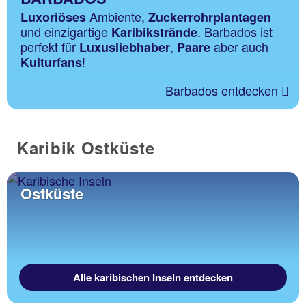
Ambiente,
Luxoriöses
Zuckerrohrplantagen
und einzigartige
. Barbados ist
Karibikstrände
perfekt für
,
aber auch
Luxusliebhaber
Paare
!
Kulturfans
Barbados entdecken
Karibik Ostküste
Ostküste
Alle karibischen Inseln entdecken