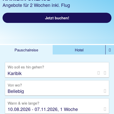
Angebote für 2 Wochen inkl. Flug
Jetzt buchen!
Pauschalreise
Hotel
%DEALS
Flug
Ferienwohnung
Mietwagen
Wo soll es hin gehen?
Rundreise
Kreuzfahrt
Ausflüge
Gruppenreise
Camper
Privattransfer
Von wo?
Beliebig
Wann & wie lange?
10.08.2026 - 07.11.2026, 1 Woche