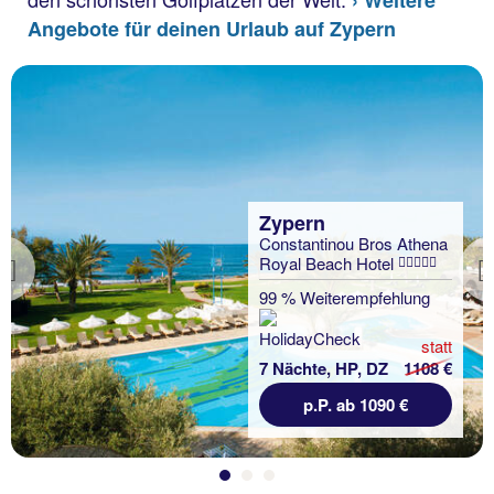
Angebote für deinen Urlaub auf Zypern
Zypern
Constantinou Bros Athena
Royal Beach Hotel
Previous
99 % Weiterempfehlung
statt
7 Nächte, HP, DZ
1108 €
p.P. ab 1090 €