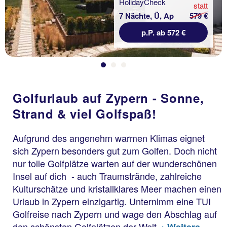
statt
7 Nächte, Ü, Ap
579 €
p.P. ab 572 €
Golfurlaub auf Zypern - Sonne,
Strand & viel Golfspaß!
Aufgrund des angenehm warmen Klimas eignet
sich Zypern besonders gut zum Golfen. Doch nicht
nur tolle Golfplätze warten auf der wunderschönen
Insel auf dich - auch Traumstrände, zahlreiche
Kulturschätze und kristallklares Meer machen einen
Urlaub in Zypern einzigartig. Unternimm eine TUI
Golfreise nach Zypern und wage den Abschlag auf
den schönsten Golfplätzen der Welt.
› Weitere