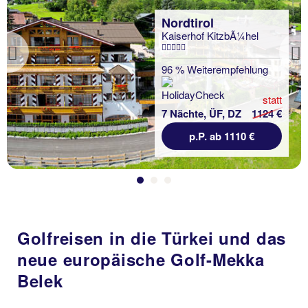
Nordtirol
Kaiserhof KitzbÃ¼hel
Previous
96 % Weiterempfehlung
statt
7 Nächte, ÜF, DZ
1124 €
p.P. ab 1110 €
Golfreisen in die Türkei und das
neue europäische Golf-Mekka
Belek