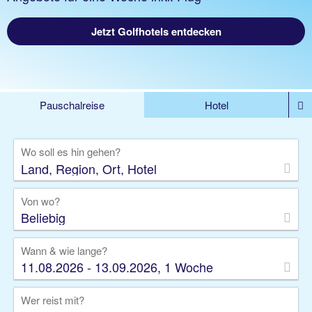
Jetzt Golfhotels entdecken
Pauschalreise
Hotel
%DEALS
Flug
Ferienwohnung
Mietwagen
Wo soll es hin gehen?
Rundreise
Kreuzfahrt
Ausflüge
Gruppenreise
Camper
Privattransfer
Von wo?
Beliebig
Wann & wie lange?
11.08.2026 - 13.09.2026, 1 Woche
Wer reist mit?