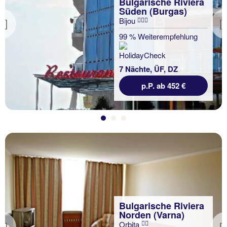
Bulgarische Riviera
Süden (Burgas)
Bijou
Previous
99 % Weiterempfehlung
7 Nächte, ÜF, DZ
p.P. ab 452 €
Bulgarische Riviera
Norden (Varna)
Orbita