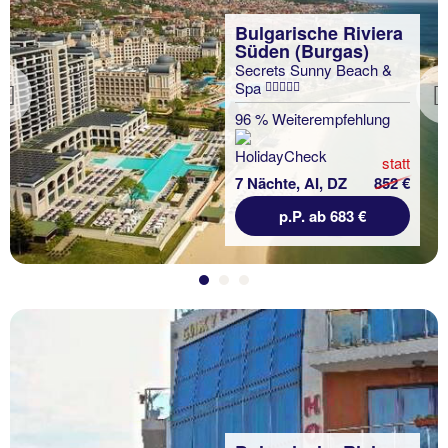
Bulgarische Riviera
Süden (Burgas)
Secrets Sunny Beach &
Spa
Previous
96 % Weiterempfehlung
statt
7 Nächte, AI, DZ
852 €
p.P. ab 683 €