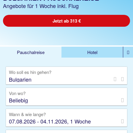
Angebote für 1 Woche inkl. Flug
Jetzt ab 313 €
Pauschalreise
Hotel
%DEALS
Flug
Ferienwohnung
Mietwagen
Wo soll es hin gehen?
Rundreise
Kreuzfahrt
Ausflüge
Gruppenreise
Camper
Privattransfer
Von wo?
Beliebig
Wann & wie lange?
07.08.2026 - 04.11.2026, 1 Woche