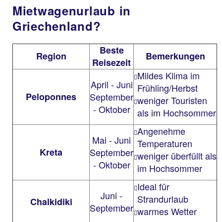
Mietwagenurlaub in
Griechenland?
Beste
Region
Bemerkungen
Reisezeit
Mildes Klima im
April - Juni
Frühling/Herbst
Peloponnes
September
weniger Touristen
- Oktober
als im Hochsommer
Angenehme
Mai - Juni
Temperaturen
Kreta
September
weniger überfüllt als
- Oktober
im Hochsommer
Ideal für
Juni -
Strandurlaub
Chalkidiki
September
warmes Wetter