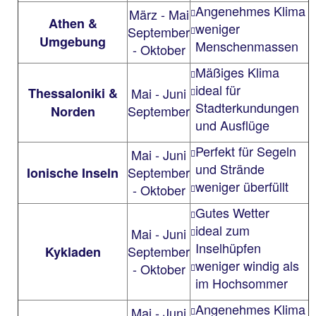
Angenehmes Klima
März - Mai
Athen &
weniger
September
Umgebung
Menschenmassen
- Oktober
Mäßiges Klima
ideal für
Thessaloniki &
Mai - Juni
Stadterkundungen
September
Norden
und Ausflüge
Perfekt für Segeln
Mai - Juni
und Strände
September
Ionische Inseln
weniger überfüllt
- Oktober
Gutes Wetter
ideal zum
Mai - Juni
Inselhüpfen
September
Kykladen
weniger windig als
- Oktober
im Hochsommer
Angenehmes Klima
Mai - Juni