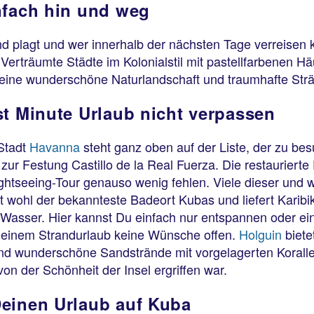
nfach hin und weg
plagt und wer innerhalb der nächsten Tage verreisen kan
erträumte Städte im Kolonialstil mit pastellfarbenen Hä
 eine wunderschöne Naturlandschaft und traumhafte Str
st Minute Urlaub nicht verpassen
Stadt
Havanna
steht ganz oben auf der Liste, der zu b
zur Festung Castillo de la Real Fuerza. Die restaurierte
ightseeing-Tour genauso wenig fehlen. Viele dieser und
t wohl der bekannteste Badeort Kubas und liefert Karibik
 Wasser. Hier kannst Du einfach nur entspannen oder ei
i einem Strandurlaub keine Wünsche offen.
Holguin
biete
 wunderschöne Sandstrände mit vorgelagerten Korallenri
on der Schönheit der Insel ergriffen war.
Deinen Urlaub auf Kuba