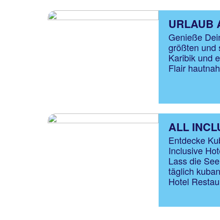
URLAUB 
Genieße Dein
größten und 
Karibik und 
Flair hautna
ALL INCL
Entdecke Kub
Inclusive Hot
Lass die See
täglich kuban
Hotel Restau