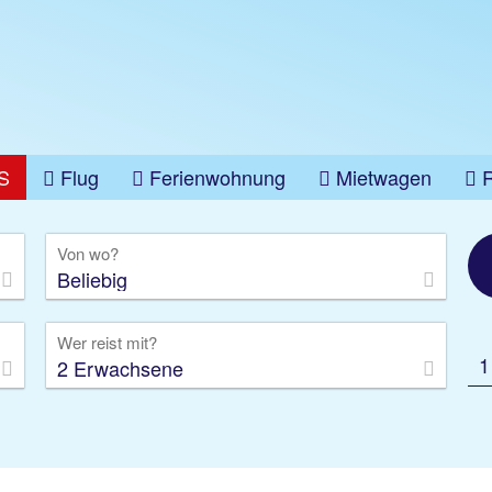
S
Flug
Ferienwohnung
Mietwagen
üge
Gruppenreise
Camper
Privattransfer
Von wo?
Beliebig
Wer reist mit?
1
2 Erwachsene