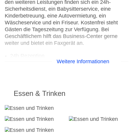
den weiteren Leistungen finden sich ein 24h-
Sicherheitsdienst, ein Babysitterservice, eine
Kinderbetreuung, eine Autovermietung, ein
Wäscheservice und ein Friseur. Kostenfrei steht
Gästen die Tageszeitung zur Verfügung. Bei
Geschäftlichem hilft das Business-Center gerne
weiter und bietet ein Faxgerät an.
24h Rezeption
Weitere Informationen
Parkplatz
Check-in von: 16:00:00
Check-out bis: 11:00:00
Konferenzraum
Garage
Essen & Trinken
Garten: ohne Gebühr
Hoteleröffnung: 1975
Hotelsafe
WLAN/WiFi im Hotel
Letzte umfassende Renovierung: 2008
Lift