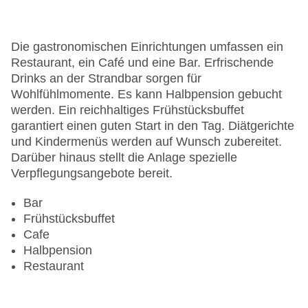
Minimarkt
Anzahl der Konferenzräume: 5
Anzahl der Aufzüge: 1
Die gastronomischen Einrichtungen umfassen ein
Haustiere
Restaurant, ein Café und eine Bar. Erfrischende
Haustiere auf Anfrage: gegen Gebühr
Drinks an der Strandbar sorgen für
Sonnenterrasse
Wohlfühlmomente. Es kann Halbpension gebucht
Gesamtanzahl der Stockwerke: 6
werden. Ein reichhaltiges Frühstücksbuffet
Gesamtanzahl der Zimmer: 274
garantiert einen guten Start in den Tag. Diätgerichte
Pools:Kinderbecken, Indoor Pool, Outdoor Pool,
und Kindermenüs werden auf Wunsch zubereitet.
Sonnenschirme am Pool, Liegen am Pool
Darüber hinaus stellt die Anlage spezielle
Zahlungsarten: American Express, Mastercard,
Verpflegungsangebote bereit.
Visa
Landeskategorie: 3 Sterne
Bar
Frühstücksbuffet
Cafe
Halbpension
Restaurant