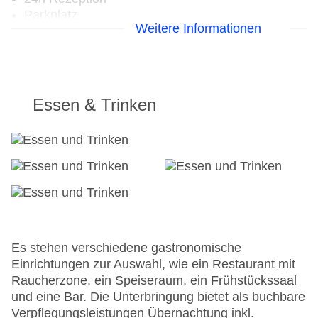
Parkplatz
Weitere Informationen
Check-in von: 14:00:00
Check-out bis: 11:00:00
Garage
Garten
Hoteleröffnung: 1980
Essen & Trinken
Hotelsafe
WLAN/WiFi im Hotel
Letzte umfassende Renovierung: 2006
Lift
Minimarkt
Anzahl der Aufzüge: 1
Zimmerservice
Sonnenterrasse
Gesamtanzahl der Stockwerke: 0
Es stehen verschiedene gastronomische
Gesamtanzahl der Zimmer: 45
Einrichtungen zur Auswahl, wie ein Restaurant mit
Pools:Indoor Pool, Outdoor Pool, Liegen am Pool
Raucherzone, ein Speiseraum, ein Frühstückssaal
Zahlungsarten: American Express, Diners Club,
und eine Bar. Die Unterbringung bietet als buchbare
Mastercard, Visa
Verpflegungsleistungen Übernachtung inkl.