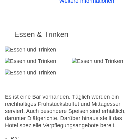
Weitere Informationen
und Projektor vorhanden.
24h Rezeption
Parkplatz
Check-in von: 15:00:00
Essen & Trinken
Check-out bis: 11:00:00
Konferenzraum
Garage
Garten: ohne Gebühr
Hoteleröffnung: 1865
Hotelsafe
WLAN/WiFi im Hotel
Lift
Anzahl der Aufzüge: 1
Es ist eine Bar vorhanden. Täglich werden ein
Haustiere: gegen Gebühr
reichhaltiges Frühstücksbuffet und Mittagessen
Gesamtanzahl der Stockwerke: 3
serviert. Auch besondere Speisen sind erhältlich,
Gesamtanzahl der Zimmer: 51
darunter Diätgerichte. Darüber hinaus stellt das
Zahlungsarten: Diners Club, EC Maestro,
Hotel spezielle Verpflegungsangebote bereit.
Mastercard, Visa
Landeskategorie: 3 Sterne
Bar