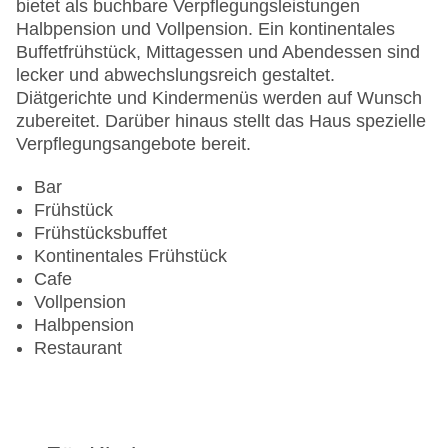
bietet als buchbare Verpflegungsleistungen
Gesamtanzahl der Zimmer: 393
Halbpension und Vollpension. Ein kontinentales
Pools:Kinderbecken, Indoor Pool, Outdoor Pool,
Buffetfrühstück, Mittagessen und Abendessen sind
Sonnenschirme am Pool, Liegen am Pool
lecker und abwechslungsreich gestaltet.
Zahlungsarten: Mastercard, Visa
Diätgerichte und Kindermenüs werden auf Wunsch
Landeskategorie: 5 Sterne
zubereitet. Darüber hinaus stellt das Haus spezielle
Verpflegungsangebote bereit.
Bar
Frühstück
Frühstücksbuffet
Kontinentales Frühstück
Cafe
Vollpension
Halbpension
Restaurant