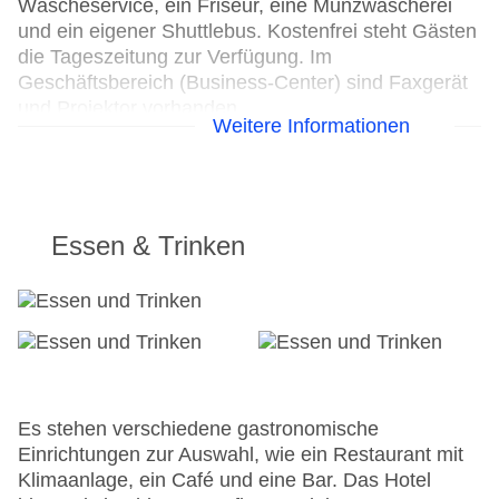
Wäscheservice, ein Friseur, eine Münzwäscherei
und ein eigener Shuttlebus. Kostenfrei steht Gästen
die Tageszeitung zur Verfügung. Im
Geschäftsbereich (Business-Center) sind Faxgerät
und Projektor vorhanden.
Weitere Informationen
24h Rezeption
Parkplatz
Check-in von: 14:00:00
Check-out bis: 12:00:00
Essen & Trinken
Konferenzraum
Garage
Garten: ohne Gebühr
Hotelsafe
WLAN/WiFi im Hotel
Lift
Minimarkt
Es stehen verschiedene gastronomische
Anzahl der Konferenzräume: 1
Einrichtungen zur Auswahl, wie ein Restaurant mit
Anzahl der Aufzüge: 1
Klimaanlage, ein Café und eine Bar. Das Hotel
Zimmerservice