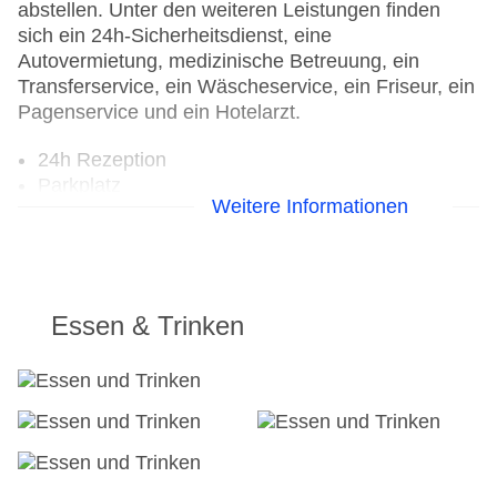
abstellen. Unter den weiteren Leistungen finden
sich ein 24h-Sicherheitsdienst, eine
Autovermietung, medizinische Betreuung, ein
Transferservice, ein Wäscheservice, ein Friseur, ein
Pagenservice und ein Hotelarzt.
24h Rezeption
Parkplatz
Weitere Informationen
Check-in von: 15:00:00
Check-out bis: 12:00:00
Garten: ohne Gebühr
Hoteleröffnung: 1992
Hotelsafe: gegen Gebühr
Essen & Trinken
WLAN/WiFi im Hotel
Letzte umfassende Renovierung: 2021
Lift: ohne Gebühr
Sonnenterrasse
Gesamtanzahl der Stockwerke: 4
Gesamtanzahl der Zimmer: 548
Pools:Kinderbecken, Outdoor Pool,