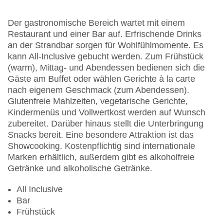
Sonnenschirme am Pool, Liegen am Pool
Zahlungsarten: American Express, Mastercard,
Der gastronomische Bereich wartet mit einem
Visa
Restaurant und einer Bar auf. Erfrischende Drinks
Landeskategorie: 3 Sterne
an der Strandbar sorgen für Wohlfühlmomente. Es
kann All-Inclusive gebucht werden. Zum Frühstück
(warm), Mittag- und Abendessen bedienen sich die
Gäste am Buffet oder wählen Gerichte à la carte
nach eigenem Geschmack (zum Abendessen).
Glutenfreie Mahlzeiten, vegetarische Gerichte,
Kindermenüs und Vollwertkost werden auf Wunsch
zubereitet. Darüber hinaus stellt die Unterbringung
Snacks bereit. Eine besondere Attraktion ist das
Showcooking. Kostenpflichtig sind internationale
Marken erhältlich, außerdem gibt es alkoholfreie
Getränke und alkoholische Getränke.
All Inclusive
Bar
Frühstück