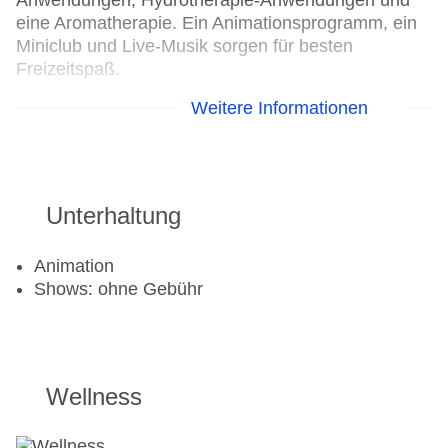
Anwendungen, Hydrotherapie-Anwendungen und
eine Aromatherapie. Ein Animationsprogramm, ein
Miniclub und Live-Musik sorgen für besten
Freizeitspaß.
Weitere Informationen
Wassersport
Bananaboat: gegen Gebühr
Kanu
Katamaran
Unterhaltung
Tauchschule: gegen Gebühr
Segeln: ohne Gebühr
Animation
Shows: ohne Gebühr
Aerobic
Beachvolleyball
Fitnessraum
Tennisplatz
Wellness