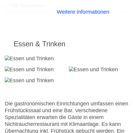
24h Rezeption
Weitere Informationen
Parkplatz
Check-in von: 14:00:00
Check-out bis: 12:00:00
Garage: gegen Gebühr
Hotelsafe
Essen & Trinken
WLAN/WiFi im Hotel
Letzte umfassende Renovierung: 2000
Lift
Anzahl der Aufzüge: 1
Haustiere
Zimmerservice: gegen Gebühr
Gesamtanzahl der Stockwerke: 3
Gesamtanzahl der Zimmer: 44
Pools:Outdoor Pool, Liegen am Pool
Die gastronomischen Einrichtungen umfassen einen
Zahlungsarten: American Express, Diners Club,
Frühstückssaal und eine Bar. Verschiedene
EC Maestro, Mastercard, Visa
Spezialitäten erwarten die Gäste in einem
Landeskategorie: 3 Sterne
Nichtraucherrestaurant mit Klimaanlage. Es kann
Übernachtung inkl. Frühstück gebucht werden. Ein