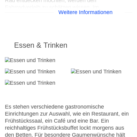
Rad entdecken möchten, werden den
Fahrradverleih zu schätzen wissen. Im
Weitere Informationen
Geschäftsbereich (Business-Center) sind Faxgerät
und Fotokopierer vorhanden.
24h Rezeption
Parkplatz: gegen Gebühr
Essen & Trinken
Check-in von: 15:00:00
Check-out bis: 12:00:00
Konferenzraum
Garten: ohne Gebühr
Hotelsafe
WLAN/WiFi im Hotel
Letzte umfassende Renovierung: 2014
Lift
Anzahl der Aufzüge: 1
Es stehen verschiedene gastronomische
Zimmerservice: gegen Gebühr
Einrichtungen zur Auswahl, wie ein Restaurant, ein
Sonnenterrasse
Frühstückssaal, ein Café und eine Bar. Ein
Gesamtanzahl der Stockwerke: 6
reichhaltiges Frühstücksbuffet lockt morgens aus
Gesamtanzahl der Zimmer: 51
den Betten. Für besondere Gaumenwünsche hält