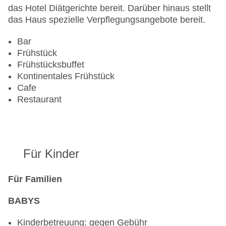
Zahlungsarten: American Express, Diners Club,
das Hotel Diätgerichte bereit. Darüber hinaus stellt
Mastercard, Visa
das Haus spezielle Verpflegungsangebote bereit.
Landeskategorie: 4 Sterne
Bar
Frühstück
Frühstücksbuffet
Kontinentales Frühstück
Cafe
Restaurant
Für Kinder
Für Familien
BABYS
Kinderbetreuung: gegen Gebühr