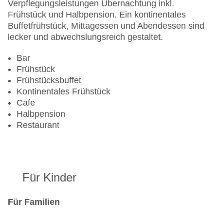
Gesamtanzahl der Stockwerke: 6
Verpflegungsleistungen Übernachtung inkl.
Gesamtanzahl der Zimmer: 59
Frühstück und Halbpension. Ein kontinentales
Zahlungsarten: American Express, Diners Club,
Buffetfrühstück, Mittagessen und Abendessen sind
EC Maestro, Mastercard, Visa
lecker und abwechslungsreich gestaltet.
Landeskategorie: 4 Sterne
Bar
Frühstück
Frühstücksbuffet
Kontinentales Frühstück
Cafe
Halbpension
Restaurant
Für Kinder
Für Familien