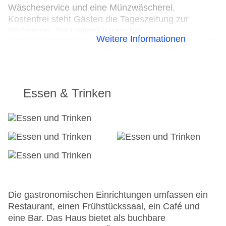
Wäscheservice und eine Münzwäscherei.
Kostenfrei steht Gästen die Tageszeitung zur
Verfügung. Zur Unterstützung bei
Weitere Informationen
Geschäftstätigkeiten ist ein Faxgerät verfügbar.
24h Rezeption
Parkplatz
Check-in von: 15:00:00
Essen & Trinken
Check-out bis: 11:00:00
Konferenzraum
Garage
Hotelsafe
WLAN/WiFi im Hotel
Letzte umfassende Renovierung: 2000
Lift
Anzahl der Aufzüge: 1
Haustiere: gegen Gebühr
Die gastronomischen Einrichtungen umfassen ein
Zimmerservice
Restaurant, einen Frühstückssaal, ein Café und
Sonnenterrasse
eine Bar. Das Haus bietet als buchbare