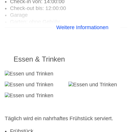
Check-in von: 14:00:00
Check-out bis: 12:00:00
Garage
Garten: ohne Gebühr
Weitere Informationen
Hotelsafe
WLAN/WiFi im Hotel
Haustiere
Sonnenterrasse
Gesamtanzahl der Zimmer: 13
Essen & Trinken
Zahlungsarten: Mastercard, Visa
Landeskategorie: 4 Sterne
Täglich wird ein nahrhaftes Frühstück serviert.
Frühstück