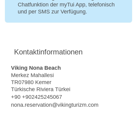
Chatfunktion der myTui App, telefonisch
und per SMS zur Verfügung.
Kontaktinformationen
Viking Nona Beach
Merkez Mahallesi
TR07980 Kemer
Türkische Riviera Türkei
+90 +902425245067
nona.reservation@vikingturizm.com