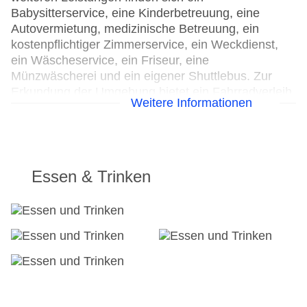
Babysitterservice, eine Kinderbetreuung, eine
Autovermietung, medizinische Betreuung, ein
kostenpflichtiger Zimmerservice, ein Weckdienst,
ein Wäscheservice, ein Friseur, eine
Münzwäscherei und ein eigener Shuttlebus. Zur
Erkundung der Umgebung bietet ein Fahrradverleih
Weitere Informationen
die notwendige Ausrüstung. Zur Unterstützung bei
Geschäftstätigkeiten ist ein Faxgerät verfügbar.
24h Rezeption
Parkplatz
Essen & Trinken
Check-in von: 15:00:00
Check-out bis: 12:00:00
Konferenzraum
Garage
Hoteleröffnung: 2000
Hotelsafe
WLAN/WiFi im Hotel
Letzte umfassende Renovierung: 2010