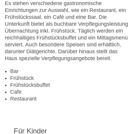
Lift
Es stehen verschiedene gastronomische
Minimarkt
Einrichtungen zur Auswahl, wie ein Restaurant, ein
Anzahl der Aufzüge: 1
Frühstückssaal, ein Café und eine Bar. Die
Zimmerservice: gegen Gebühr
Unterkunft bietet als buchbare Verpflegungsleistung
Sonnenterrasse
Übernachtung inkl. Frühstück. Täglich werden ein
Gesamtanzahl der Stockwerke: 2
reichhaltiges Frühstücksbuffet und ein Mittagsmenü
Gesamtanzahl der Zimmer: 30
serviert. Auch besondere Speisen sind erhältlich,
Pools:Outdoor Pool, Liegen am Pool
darunter Diätgerichte. Darüber hinaus stellt das
Zahlungsarten: American Express, Diners Club,
Haus spezielle Verpflegungsangebote bereit.
EC Maestro, Mastercard, Visa
Landeskategorie: 3 Sterne
Bar
Frühstück
Frühstücksbuffet
Cafe
Restaurant
Für Kinder