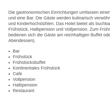
Gesamtanzahl der Zimmer: 100
Pools:Outdoor Pool, Sonnenschirme am Pool
Die gastronomischen Einrichtungen umfassen einen
Zahlungsarten: American Express, Diners Club, M
und eine Bar. Die Gäste werden kulinarisch verwöhn
Landeskategorie: 3 Sterne
und Kinderhochstühlen. Das Hotel bietet als buchba
Frühstück, Halbpension und Vollpension. Zum Frühs
bedienen sich die Gäste am reichhaltigen Buffet od
Abendessen).
Bar
Frühstück
Frühstücksbuffet
Kontinentales Frühstück
Cafe
Vollpension
Halbpension
Restaurant