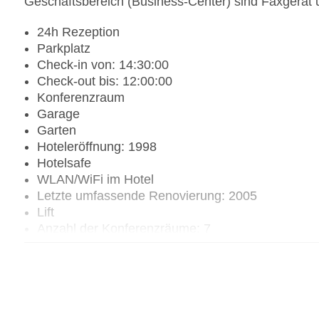
Geschäftsbereich (Business-Center) sind Faxgerät 
24h Rezeption
Parkplatz
Check-in von: 14:30:00
Check-out bis: 12:00:00
Konferenzraum
Garage
Garten
Hoteleröffnung: 1998
Hotelsafe
WLAN/WiFi im Hotel
Letzte umfassende Renovierung: 2005
Lift
Anzahl der Konferenzräume: 7
Anzahl der Aufzüge: 1
Haustiere: gegen Gebühr
Zimmerservice
Sonnenterrasse
Gesamtanzahl der Stockwerke: 6