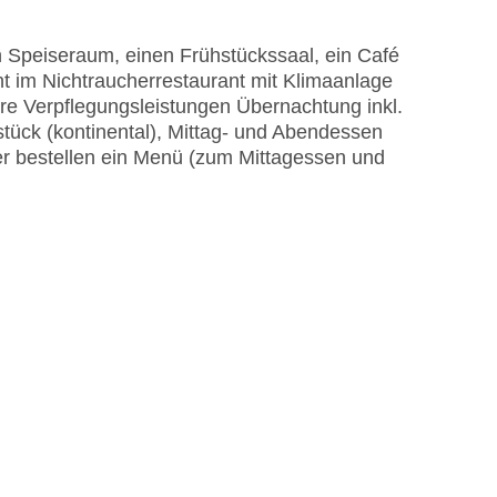
 Speiseraum, einen Frühstückssaal, ein Café
astercard, Visa
t im Nichtraucherrestaurant mit Klimaanlage
re Verpflegungsleistungen Übernachtung inkl.
tück (kontinental), Mittag- und Abendessen
er bestellen ein Menü (zum Mittagessen und