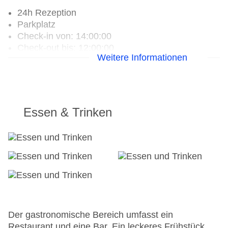
24h Rezeption
Parkplatz
Check-in von: 14:00:00
Check-out bis: 12:00:00
Weitere Informationen
Garage
Hotelsafe
WLAN/WiFi im Hotel
Lift
Anzahl der Aufzüge: 1
Essen & Trinken
Haustiere: gegen Gebühr
Haustiere auf Anfrage: gegen Gebühr
Zimmerservice
Gesamtanzahl der Zimmer: 27
Pools:Outdoor Pool
Landeskategorie: 4 Sterne
Der gastronomische Bereich umfasst ein
Restaurant und eine Bar. Ein leckeres Frühstück