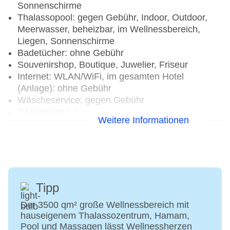
Sonnenschirme
Thalassopool: gegen Gebühr, Indoor, Outdoor,
Meerwasser, beheizbar, im Wellnessbereich,
Liegen, Sonnenschirme
Badetücher: ohne Gebühr
Souvenirshop, Boutique, Juwelier, Friseur
Internet: WLAN/WiFi, im gesamten Hotel
(Anlage): ohne Gebühr
Wäscheservice: gegen Gebühr
Gepäckservice
Weitere Informationen
Zahlungsarten: TUI Card / VISA, MasterCard
Haustiere nicht erlaubt
Parkmöglichkeiten: Stellplätze, überdacht, nicht
überdacht
Tagungseinrichtungen: Konferenzräume: 4,
klimatisierte Tagungsräume, Tagungsequipment,
Tipp
Coffee Breaks: gegen Gebühr
Der 3500 qm² große Wellnessbereich mit
Gebäudeanzahl: 1, Etagen: 2, Zimmer: 259
hauseigenem Thalassozentrum, Hamam,
Landeskategorie: 5 Sterne
Pool und Massagen lässt Wellnessherzen