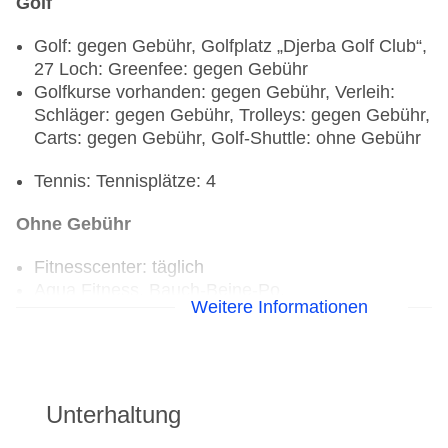
Golf
Golf: gegen Gebühr, Golfplatz „Djerba Golf Club“,
27 Loch: Greenfee: gegen Gebühr
Golfkurse vorhanden: gegen Gebühr, Verleih:
Schläger: gegen Gebühr, Trolleys: gegen Gebühr,
Carts: gegen Gebühr, Golf-Shuttle: ohne Gebühr
Tennis: Tennisplätze: 4
Ohne Gebühr
Fitnesscenter: täglich
Aqua Fitness, Bauch-Beine-Po,
Weitere Informationen
Entspannungskurse, Rückenfit, Stretching
Beachvolleyball, Tischtennis
Tennis: Ascheplatz
Gegen Gebühr (teils Fremdleistungen)
Unterhaltung
Bogenschießen, Reiten: Fremdanbieter