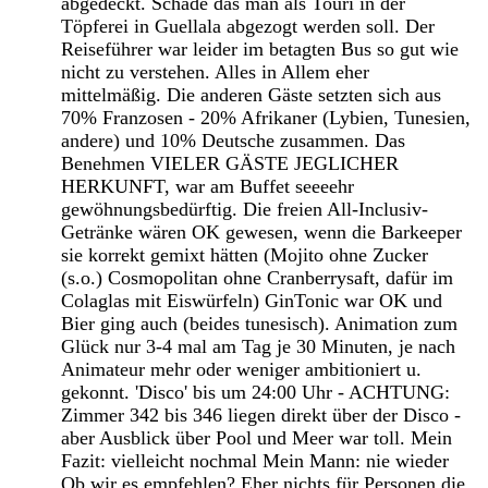
abgedeckt. Schade das man als Touri in der
Töpferei in Guellala abgezogt werden soll. Der
Reiseführer war leider im betagten Bus so gut wie
nicht zu verstehen. Alles in Allem eher
mittelmäßig. Die anderen Gäste setzten sich aus
70% Franzosen - 20% Afrikaner (Lybien, Tunesien,
andere) und 10% Deutsche zusammen. Das
Benehmen VIELER GÄSTE JEGLICHER
HERKUNFT, war am Buffet seeeehr
gewöhnungsbedürftig. Die freien All-Inclusiv-
Getränke wären OK gewesen, wenn die Barkeeper
sie korrekt gemixt hätten (Mojito ohne Zucker
(s.o.) Cosmopolitan ohne Cranberrysaft, dafür im
Colaglas mit Eiswürfeln) GinTonic war OK und
Bier ging auch (beides tunesisch). Animation zum
Glück nur 3-4 mal am Tag je 30 Minuten, je nach
Animateur mehr oder weniger ambitioniert u.
gekonnt. 'Disco' bis um 24:00 Uhr - ACHTUNG:
Zimmer 342 bis 346 liegen direkt über der Disco -
aber Ausblick über Pool und Meer war toll. Mein
Fazit: vielleicht nochmal Mein Mann: nie wieder
Ob wir es empfehlen? Eher nichts für Personen die