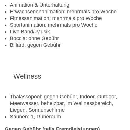
Animation & Unterhaltung
Radsport: Fahrrad: Fremdanbieter
Erwachsenenanimation: mehrmals pro Woche
Tennis: Flutlicht, Tennisunterricht, Schlägerverleih
Fitnessanimation: mehrmals pro Woche
Sportanimation: mehrmals pro Woche
Live Band/-Musik
Boccia: ohne Gebühr
Billard: gegen Gebühr
Wellness
Thalassopool: gegen Gebühr, Indoor, Outdoor,
Meerwasser, beheizbar, im Wellnessbereich,
Liegen, Sonnenschirme
Saunen: 1, Ruheraum
Gegen Gebühr (teils Fremdleistungen)