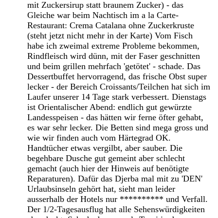
mit Zuckersirup statt braunem Zucker) - das
Gleiche war beim Nachtisch im a la Carte-
Restaurant: Crema Catalana ohne Zuckerkruste
(steht jetzt nicht mehr in der Karte) Vom Fisch
habe ich zweimal extreme Probleme bekommen,
Rindfleisch wird dünn, mit der Faser geschnitten
und beim grillen mehrfach 'getötet' - schade. Das
Dessertbuffet hervorragend, das frische Obst super
lecker - der Bereich Croissants/Teilchen hat sich im
Laufer unserer 14 Tage stark verbessert. Dienstags
ist Orientalischer Abend: endlich gut gewürzte
Landesspeisen - das hätten wir ferne öfter gehabt,
es war sehr lecker. Die Betten sind mega gross und
wie wir finden auch vom Härtegrad OK.
Handtücher etwas vergilbt, aber sauber. Die
begehbare Dusche gut gemeint aber schlecht
gemacht (auch hier der Hinweis auf benötigte
Reparaturen). Dafür das Djerba mal mit zu 'DEN'
Urlaubsinseln gehört hat, sieht man leider
ausserhalb der Hotels nur ********** und Verfall.
Der 1/2-Tagesausflug hat alle Sehenswürdigkeiten