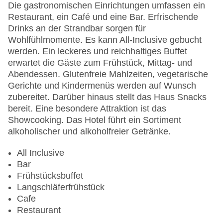
Minimarkt
Die gastronomischen Einrichtungen umfassen ein
Anzahl der Konferenzräume: 2
Restaurant, ein Café und eine Bar. Erfrischende
Anzahl der Aufzüge: 1
Drinks an der Strandbar sorgen für
Zimmerservice
Wohlfühlmomente. Es kann All-Inclusive gebucht
Sonnenterrasse
werden. Ein leckeres und reichhaltiges Buffet
Gesamtanzahl der Stockwerke: 5
erwartet die Gäste zum Frühstück, Mittag- und
Gesamtanzahl der Zimmer: 213
Abendessen. Glutenfreie Mahlzeiten, vegetarische
Pools:Kinderbecken, Indoor Pool, Outdoor Pool,
Gerichte und Kindermenüs werden auf Wunsch
Sonnenschirme am Pool, Liegen am Pool,
zubereitet. Darüber hinaus stellt das Haus Snacks
Wasserrutsche
bereit. Eine besondere Attraktion ist das
Zahlungsarten: EC Maestro, Mastercard, Visa
Showcooking. Das Hotel führt ein Sortiment
Landeskategorie: 5 Sterne
alkoholischer und alkoholfreier Getränke.
All Inclusive
Bar
Frühstücksbuffet
Langschläferfrühstück
Cafe
Restaurant