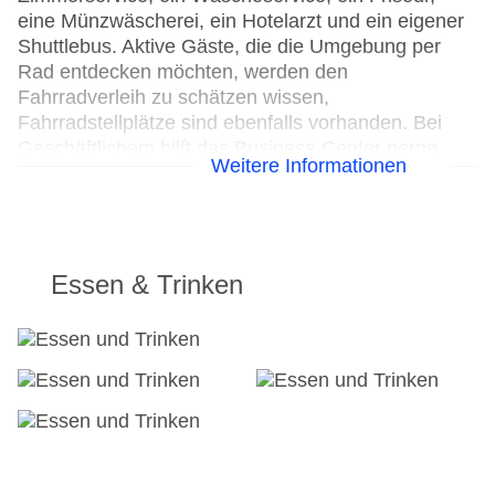
eine Münzwäscherei, ein Hotelarzt und ein eigener
Shuttlebus. Aktive Gäste, die die Umgebung per
Rad entdecken möchten, werden den
Fahrradverleih zu schätzen wissen,
Fahrradstellplätze sind ebenfalls vorhanden. Bei
Geschäftlichem hilft das Business-Center gerne
Weitere Informationen
weiter und bietet ein Faxgerät an.
24h Rezeption
Parkplatz
Check-in von: 14:00:00
Essen & Trinken
Check-out bis: 12:30:00
Konferenzraum
Garage
Garten: ohne Gebühr
Hoteleröffnung: 2014
Hotelsafe
WLAN/WiFi im Hotel
Lift