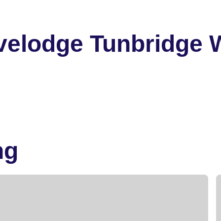
velodge Tunbridge 
ng