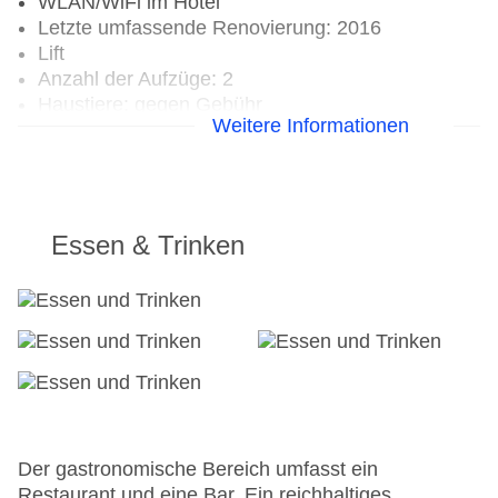
WLAN/WiFi im Hotel
Letzte umfassende Renovierung: 2016
Lift
Anzahl der Aufzüge: 2
Haustiere: gegen Gebühr
Weitere Informationen
Zimmerservice
Gesamtanzahl der Stockwerke: 7
Gesamtanzahl der Zimmer: 7
Zahlungsarten: American Express, EC Maestro,
Mastercard, Visa
Essen & Trinken
Landeskategorie: 3 Sterne
Der gastronomische Bereich umfasst ein
Restaurant und eine Bar. Ein reichhaltiges