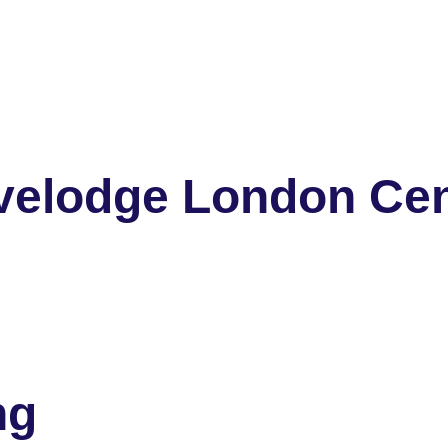
velodge London Cen
ng