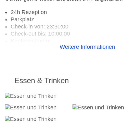
24h Rezeption
Parkplatz
Check-in von: 23:30:00
Check-out bis: 10:00:00
Konferenzraum
Weitere Informationen
Garage
Garten: ohne Gebühr
Hotelsafe
WLAN/WiFi im Hotel
Minimarkt
Essen & Trinken
Sonnenterrasse
Pools:Outdoor Pool, Sonnenschirme am Pool,
Liegen am Pool, Wasserrutsche
Landeskategorie: 3 Sterne