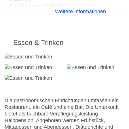
Check-in von: 13:00:00
Weitere Informationen
Check-out bis: 00:00:00
Garage
Garten: ohne Gebühr
Hoteleröffnung: 1960
Hotelsafe
Essen & Trinken
WLAN/WiFi im Hotel
Letzte umfassende Renovierung: 2009
Lift
Minimarkt
Anzahl der Aufzüge: 1
Zimmerservice
Sonnenterrasse
Gesamtanzahl der Stockwerke: 7
Gesamtanzahl der Zimmer: 40
Die gastronomischen Einrichtungen umfassen ein
Pools:Outdoor Pool, Sonnenschirme am Pool,
Restaurant, ein Café und eine Bar. Die Unterkunft
Liegen am Pool
bietet als buchbare Verpflegungsleistung
Zahlungsarten: Mastercard, Visa
Halbpension. Angeboten werden Frühstück,
Landeskategorie: 3 Sterne
Mittagessen und Abendessen. Diätgerichte und