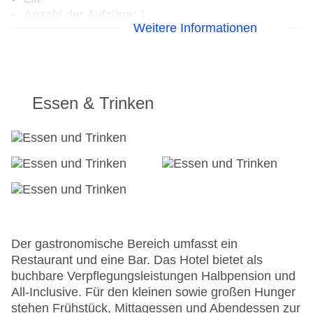
Anzahl der Aufzüge: 1
Weitere Informationen
Zimmerservice
Sonnenterrasse
Gesamtanzahl der Stockwerke: 2
Gesamtanzahl der Zimmer: 48
Pools:Kinderbecken, Outdoor Pool,
Essen & Trinken
Sonnenschirme am Pool, Liegen am Pool
Zahlungsarten: Mastercard, Visa
Landeskategorie: 3 Sterne
Der gastronomische Bereich umfasst ein
Restaurant und eine Bar. Das Hotel bietet als
buchbare Verpflegungsleistungen Halbpension und
All-Inclusive. Für den kleinen sowie großen Hunger
stehen Frühstück, Mittagessen und Abendessen zur