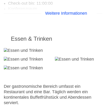
Check-out bis: 11:00:00
Konferenzraum
Weitere Informationen
Garage
Garten: ohne Gebühr
Hotelsafe
WLAN/WiFi im Hotel
Lift
Essen & Trinken
Anzahl der Aufzüge: 2
Haustiere: gegen Gebühr
Zimmerservice
Gesamtanzahl der Zimmer: 70
Zahlungsarten: American Express, Diners Club,
Mastercard, Visa
Landeskategorie: 4 Sterne
Der gastronomische Bereich umfasst ein
Restaurant und eine Bar. Täglich werden ein
kontinentales Buffetfrühstück und Abendessen
serviert.