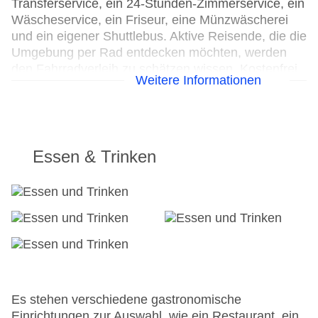
Transferservice, ein 24-Stunden-Zimmerservice, ein
Wäscheservice, ein Friseur, eine Münzwäscherei
und ein eigener Shuttlebus. Aktive Reisende, die die
Umgebung per Rad entdecken möchten, werden
den Fahrradverleih zu schätzen wissen. Kostenfrei
Weitere Informationen
steht Gästen die Tageszeitung zur Verfügung. Bei
Geschäftlichem hilft das Business-Center gerne
weiter und bietet ein Faxgerät an.
24h Rezeption
Essen & Trinken
Parkplatz
Check-in von: 14:00:00
Check-out bis: 11:00:00
Konferenzraum
Garage
Garten: ohne Gebühr
Hotelsafe
WLAN/WiFi im Hotel
Lift
Es stehen verschiedene gastronomische
Anzahl der Konferenzräume: 1
Einrichtungen zur Auswahl, wie ein Restaurant, ein