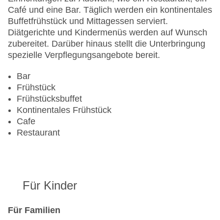
Anzahl der Aufzüge: 1
Café und eine Bar. Täglich werden ein kontinentales
Zimmerservice
Buffetfrühstück und Mittagessen serviert.
Sonnenterrasse
Diätgerichte und Kindermenüs werden auf Wunsch
Gesamtanzahl der Zimmer: 313
zubereitet. Darüber hinaus stellt die Unterbringung
Pools:Kinderbecken, Outdoor Pool,
spezielle Verpflegungsangebote bereit.
Sonnenschirme am Pool, Liegen am Pool
Landeskategorie: 5 Sterne
Bar
Frühstück
Frühstücksbuffet
Kontinentales Frühstück
Cafe
Restaurant
Für Kinder
Für Familien