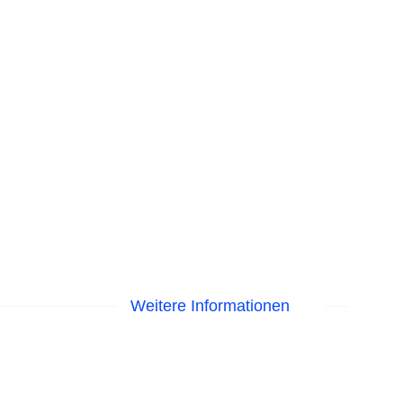
Weitere Informationen
me am Pool, Liegen am Pool
isa