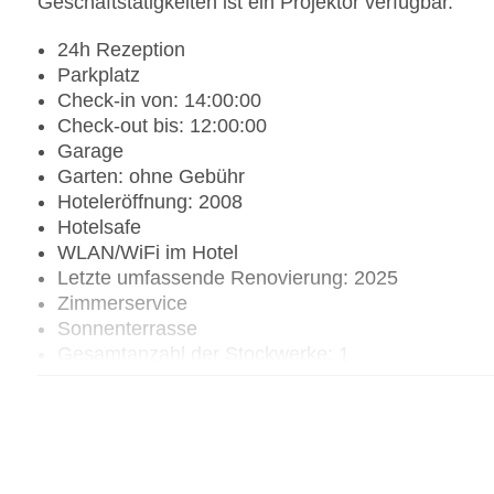
Geschäftstätigkeiten ist ein Projektor verfügbar.
24h Rezeption
Parkplatz
Check-in von: 14:00:00
Check-out bis: 12:00:00
Garage
Garten: ohne Gebühr
Hoteleröffnung: 2008
Hotelsafe
WLAN/WiFi im Hotel
Letzte umfassende Renovierung: 2025
Zimmerservice
Sonnenterrasse
Gesamtanzahl der Stockwerke: 1
Gesamtanzahl der Zimmer: 92
Pools:Kinderbecken, Outdoor Pool, Sonnenschir
Zahlungsarten: American Express, Mastercard, V
Landeskategorie: 5 Sterne