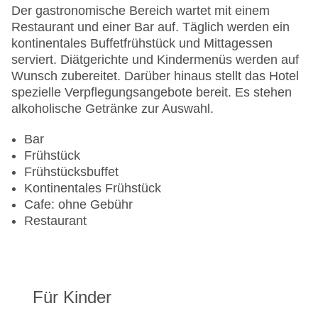
Anzahl der Konferenzräume: 1
Der gastronomische Bereich wartet mit einem
Anzahl der Aufzüge: 1
Restaurant und einer Bar auf. Täglich werden ein
Haustiere
kontinentales Buffetfrühstück und Mittagessen
Zimmerservice
serviert. Diätgerichte und Kindermenüs werden auf
Gesamtanzahl der Stockwerke: 7
Wunsch zubereitet. Darüber hinaus stellt das Hotel
Gesamtanzahl der Zimmer: 206
spezielle Verpflegungsangebote bereit. Es stehen
Zahlungsarten: American Express, Diners Club,
alkoholische Getränke zur Auswahl.
Mastercard, Visa
Landeskategorie: 5 Sterne
Bar
Frühstück
Frühstücksbuffet
Kontinentales Frühstück
Cafe: ohne Gebühr
Restaurant
Für Kinder