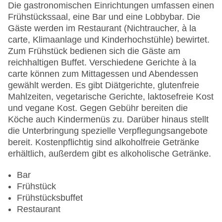
Zimmerservice: gegen Gebühr
Die gastronomischen Einrichtungen umfassen einen
Sonnenterrasse
Frühstückssaal, eine Bar und eine Lobbybar. Die
Gesamtanzahl der Stockwerke: 9
Gäste werden im Restaurant (Nichtraucher, à la
Gesamtanzahl der Zimmer: 375
carte, Klimaanlage und Kinderhochstühle) bewirtet.
Pools:Indoor Pool: ohne Gebühr, Outdoor Pool:
Zum Frühstück bedienen sich die Gäste am
ohne Gebühr, Sonnenschirme am Pool, Liegen
reichhaltigen Buffet. Verschiedene Gerichte à la
am Pool: ohne Gebühr, Handtücher: ohne Gebühr
carte können zum Mittagessen und Abendessen
Zahlungsarten: American Express, EC Maestro,
gewählt werden. Es gibt Diätgerichte, glutenfreie
Mastercard, Visa
Mahlzeiten, vegetarische Gerichte, laktosefreie Kost
Landeskategorie: 4 Sterne
und vegane Kost. Gegen Gebühr bereiten die
Köche auch Kindermenüs zu. Darüber hinaus stellt
die Unterbringung spezielle Verpflegungsangebote
bereit. Kostenpflichtig sind alkoholfreie Getränke
erhältlich, außerdem gibt es alkoholische Getränke.
Bar
Frühstück
Frühstücksbuffet
Restaurant