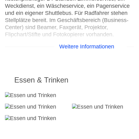
Weckdienst, ein Wäscheservice, ein Pagenservice
und ein eigener Shuttlebus. Für Radfahrer stehen
Stellplätze bereit. Im Geschäftsbereich (Business-
Center) sind Beamer, Faxgerät, Projektor,
Flipchart/Stifte und Fotokopierer vorhanden.
Weitere Informationen
24h Rezeption
Parkplatz: gegen Gebühr
Check-in von: 15:00:00
Check-out bis: 12:00:00
Konferenzraum
Essen & Trinken
Garage
Garten: ohne Gebühr
Hotelsafe: ohne Gebühr
WLAN/WiFi im Hotel
Letzte umfassende Renovierung: 2025
Lift
Anzahl der Konferenzräume: 1
Anzahl der Aufzüge: 4