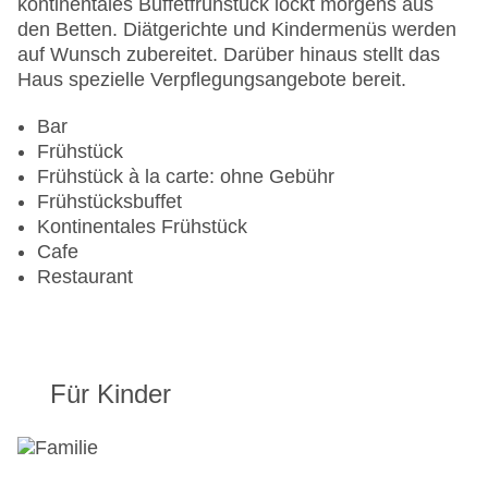
kontinentales Buffetfrühstück lockt morgens aus
Lift
den Betten. Diätgerichte und Kindermenüs werden
Anzahl der Konferenzräume: 1
auf Wunsch zubereitet. Darüber hinaus stellt das
Anzahl der Aufzüge: 1
Haus spezielle Verpflegungsangebote bereit.
Haustiere: gegen Gebühr
Zimmerservice
Bar
Sonnenterrasse
Frühstück
Gesamtanzahl der Stockwerke: 11
Frühstück à la carte: ohne Gebühr
Gesamtanzahl der Zimmer: 129
Frühstücksbuffet
Pools:Indoor Pool, Outdoor Pool, Sonnenschirme
Kontinentales Frühstück
am Pool, Liegen am Pool
Cafe
Zahlungsarten: American Express, Diners Club,
Restaurant
Mastercard, Visa
Landeskategorie: 5 Sterne
Für Kinder