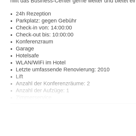
hilft das Business-Center gerne weiter und bietet ei
24h Rezeption
Parkplatz: gegen Gebühr
Check-in von: 14:00:00
Check-out bis: 10:00:00
Konferenzraum
Garage
Hotelsafe
WLAN/WiFi im Hotel
Letzte umfassende Renovierung: 2010
Lift
Anzahl der Konferenzräume: 2
Anzahl der Aufzüge: 1
Zimmerservice
Sonnenterrasse
Gesamtanzahl der Stockwerke: 15
Gesamtanzahl der Zimmer: 120
Pools:Outdoor Pool, Liegen am Pool
Zahlungsarten: American Express, Diners Club, M