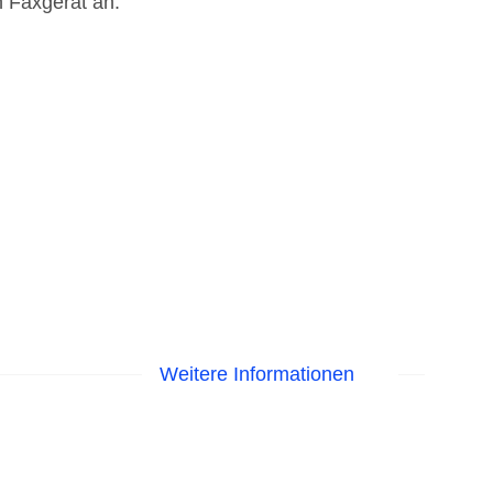
n Faxgerät an.
Weitere Informationen
astercard, Visa