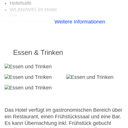
Hotelsafe
WLAN/WiFi im Hotel
Lift
Weitere Informationen
Anzahl der Aufzüge: 1
Zimmerservice
Gesamtanzahl der Stockwerke: 7
Gesamtanzahl der Zimmer: 90
Zahlungsarten: American Express, Diners Club,
Essen & Trinken
EC Maestro, Mastercard, Visa
Landeskategorie: 4 Sterne
Das Hotel verfügt im gastronomischen Bereich über
ein Restaurant, einen Frühstückssaal und eine Bar.
Es kann Übernachtung inkl. Frühstück gebucht