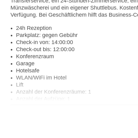
Transferservice, ein 24-Stunden-Zimmerservice, ei
Münzwäscherei und ein eigener Shuttlebus. Kostenfr
Verfügung. Bei Geschäftlichem hilft das Business-Ce
24h Rezeption
Parkplatz: gegen Gebühr
Check-in von: 14:00:00
Check-out bis: 12:00:00
Konferenzraum
Garage
Hotelsafe
WLAN/WiFi im Hotel
Lift
Anzahl der Konferenzräume: 1
Anzahl der Aufzüge: 1
Zimmerservice
Sonnenterrasse
Gesamtanzahl der Zimmer: 116
Landeskategorie: 5 Sterne