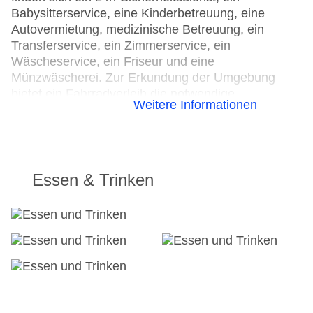
Babysitterservice, eine Kinderbetreuung, eine
Autovermietung, medizinische Betreuung, ein
Transferservice, ein Zimmerservice, ein
Wäscheservice, ein Friseur und eine
Münzwäscherei. Zur Erkundung der Umgebung
bietet ein Fahrradverleih die notwendige
Weitere Informationen
Ausrüstung. Kostenfrei steht Gästen die
Tageszeitung zur Verfügung. Bei Geschäftlichem
hilft das Business-Center gerne weiter und bietet
ein Faxgerät an.
Essen & Trinken
24h Rezeption
Parkplatz: gegen Gebühr
Check-in von: 15:00:00
Check-out bis: 12:00:00
Konferenzraum
Garage
Garten: ohne Gebühr
Hoteleröffnung: 1908