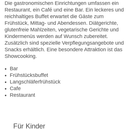
Hotelsafe
Die gastronomischen Einrichtungen umfassen ein
WLAN/WiFi im Hotel
Restaurant, ein Café und eine Bar. Ein leckeres und
Letzte umfassende Renovierung: 2014
reichhaltiges Buffet erwartet die Gäste zum
Lift
Frühstück, Mittag- und Abendessen. Diätgerichte,
Anzahl der Konferenzräume: 1
glutenfreie Mahlzeiten, vegetarische Gerichte und
Anzahl der Aufzüge: 1
Kindermenüs werden auf Wunsch zubereitet.
Haustiere
Zusätzlich sind spezielle Verpflegungsangebote und
Haustiere auf Anfrage: gegen Gebühr
Snacks erhältlich. Eine besondere Attraktion ist das
Zimmerservice
Showcooking.
Sonnenterrasse
Gesamtanzahl der Stockwerke: 6
Bar
Gesamtanzahl der Zimmer: 200
Frühstücksbuffet
Pools:Indoor Pool, Outdoor Pool
Langschläferfrühstück
Zahlungsarten: American Express, Diners Club,
Cafe
Mastercard, Visa
Restaurant
Landeskategorie: 5 Sterne
Für Kinder