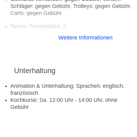
Schläger: gegen Gebühr, Trolleys: gegen Gebühr,
Carts: gegen Gebühr
Tennis: Tennisplätze: 2
Weitere Informationen
Ohne Gebühr
Fitnesscenter
Body Balance (TN), Entspannungskurse, Outdoor
Cycling, Stretching, Tai Chi, Yoga
Unterhaltung
Radsport: Fahrrad
Tennis: Flutlicht
Animation & Unterhaltung: Sprachen: englisch,
französisch
Gegen Gebühr (teils Fremdleistungen)
Kochkurse: Sa. 12:00 Uhr - 14:00 Uhr, ohne
Tennis: Tennisunterricht
Gebühr