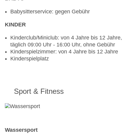
am Montag, Mittwoch und Freitag (nur nach
Vorreservierung)
Babysitterservice: gegen Gebühr
Restaurant Gun Powder (ausschließlich für
KINDER
Erwachsene): geöffnet dienstags und
donnerstags mit einem traditionellen kreolischen
Kinderclub/Miniclub: von 4 Jahre bis 12 Jahre,
Menü (nicht-vegetarisch), nur nach
täglich 09:00 Uhr - 16:00 Uhr, ohne Gebühr
Vorreservierung
Kinderspielzimmer: von 4 Jahre bis 12 Jahre
Kinderspielplatz
Sport & Fitness
Wassersport