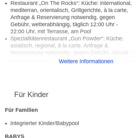
Restaurant „On The Rocks“: Küche: international,
mediterran, orientalisch, Grillgerichte, à la carte,
Anfrage & Reservierung notwendig, gegen
Gebühr, wetterabhängig, täglich 12:00 Uhr -
22:00 Uhr, mit Terrasse, am Pool
Spezialitätenrestaurant „Gun Powder“: Küche:
asiatisch, regional, à la carte, Anfrage &
Reservierung notwendig, gegen Gebühr, Januar -
Dezember, Mo.-Fr. 19:00 Uhr - 22:00 Uhr
Weitere Informationen
Bar „The Bar“: Januar - Dezember, täglich 10:00
Uhr - 02:00 Uhr, gegen Gebühr
Im Reisezeitraum 01.11.2025 - 31.10.2026,
Für Kinder
01.11.2026 - 31.10.2027:
Bei Buchung der Verpflegung Halbpension stehen
Für Familien
für das Abendessen alle 3 Restaurants zur Auswahl
integrierter Kinder/Babypool
Das Hauptrestaurant: Abendessen à la carte
Das Restaurant On The Rock: Barbecue-Dinner
BABYS