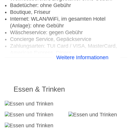
Badetücher: ohne Gebühr
Boutique, Friseur
Internet: WLAN/WiFi, im gesamten Hotel
(Anlage): ohne Gebühr
Wäscheservice: gegen Gebühr
Concierge Service, Gepäckservice
Zahlungsarten: TUI Card / VISA, MasterCard,
American Express, Diners
Weitere Informationen
Haustiere nicht erlaubt
Parkmöglichkeiten: Stellplätze, nicht überdacht:
ohne Gebühr, Anfrage & Reservierung nicht
notwendig
Businesscenter: täglich 08:00 Uhr - 17:00 Uhr,
Essen & Trinken
gegen Gebühr, Sprachen: englisch, französisch
Tagungseinrichtungen: Konferenzräume: 1,
klimatisierte Tagungsräume, Tagungsequipment:
gegen Gebühr, Coffee Breaks: gegen Gebühr
Zimmer: 71
Landeskategorie: 6 Sterne