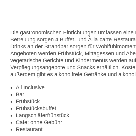
Sonnenterrasse
Gesamtanzahl der Stockwerke: 8
Gesamtanzahl der Zimmer: 138
Pools:Kinderbecken, Aquapark: ohne Gebühr, In
Die gastronomischen Einrichtungen umfassen eine 
Pool, Liegen am Pool, Wasserrutsche
Betreuung sorgen 4 Buffet- und À-la-carte-Restauran
Zahlungsarten: Mastercard
Drinks an der Strandbar sorgen für Wohlfühlmoment
Landeskategorie: 5 Sterne
Angeboten werden Frühstück, Mittagessen und Abend
vegetarische Gerichte und Kindermenüs werden auf 
Verpflegungsangebote und Snacks erhältlich. Kostenp
außerdem gibt es alkoholfreie Getränke und alkoho
All Inclusive
Bar
Frühstück
Frühstücksbuffet
Langschläferfrühstück
Cafe: ohne Gebühr
Restaurant