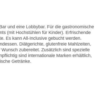
door Pool, Outdoor Pool, Sonnenschirme am
Bar und eine Lobbybar. Für die gastronomische
ts (mit Hochstühlen für Kinder). Erfrischende
e. Es kann All-Inclusive gebucht werden.
essen. Diätgerichte, glutenfreie Mahlzeiten,
Wunsch zubereitet. Zusätzlich sind spezielle
flichtig sind internationale Marken erhältlich,
lische Getränke.